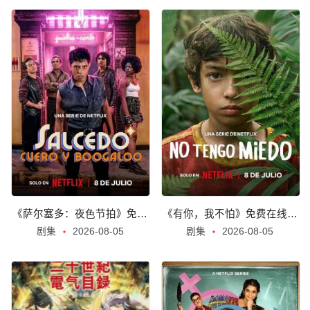
《萨尔塞多：夜色节拍》免费
《有你，我不怕》免费在线观
在线观看电视剧全集完整版
看电视剧全集完整版
剧集
2026-08-05
剧集
2026-08-05