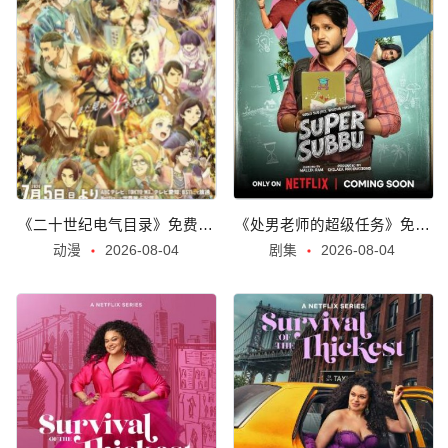
《二十世纪电气目录》免费在
《处男老师的超级任务》免费
线观看动漫高清全集完整版
在线观看电视剧全集完整版
动漫
2026-08-04
剧集
2026-08-04