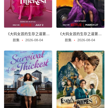
《大码女孩的生存之道第三
《大码女孩的生存之道第二
季》免费在线观看电视剧全集
季》免费在线观看电视剧全集
剧集
2026-08-04
剧集
2026-08-04
完整版
完整版