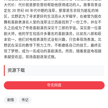
大代价：代价就是那些曾经帮助他获得成功的人。故事背景设
定在 20 世纪 60 年代中期的浅草，那里是东京较为脏乱的地
区，北野武为了寻求更好的生活而从大学辍学，在被誉为脱衣
舞和喜剧表演名人堂的浅草法兰西座找到了一份工作，并在不
久之后成为了传奇喜剧演员深见千三郎的学徒。深见是一位喜
剧大师，他的学生包括许多著名的喜剧演员，比如东八郎和萩
本钦一，他们对电视表演形式没有兴趣，只信奉现场表演。北
野武在深见的教导下努力工作，不断磨练自己的技艺，最终实
现了梦想，成为一名成功的喜剧演员。然而，随着家庭电视越
来越受欢迎，现场喜剧逐渐式微。
资源下载
夸克网盘
剧情
传记