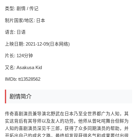
类型: 剧情 / 传记
制片国家/地区: 日本
语言: 日语
上映日期: 2021-12-09(日本网络)
片长: 124分钟
又名: Asakusa Kid
IMDb: tt13528562
剧情简介
传奇喜剧演员兼导演北野武在日本乃至全世界都广为人知，其
实这背后有其导师以及友人的功劳。他师从曾叱咤舞台但鲜为
人知的喜剧演员深见千三郎，获得了众多同期演员的帮助，并
开拓出自己的成名之路，最终却发现获得名气和成果要付出很