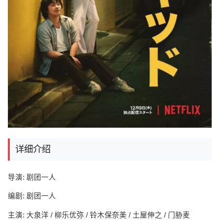
详细介绍
导演: 剧团一人
编剧: 剧团一人
主演: 大泉洋 / 柳乐优弥 / 铃木保奈美 / 土屋伸之 / 门胁麦