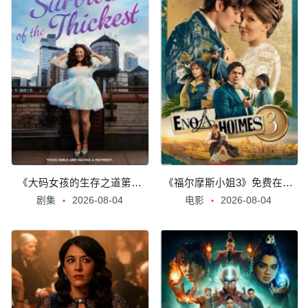
《大码女孩的生存之道第一
《福尔摩斯小姐3》免费在线
季》免费在线观看电视剧全集
观看电影高清无删减版
剧集
2026-08-04
电影
2026-08-04
完整版