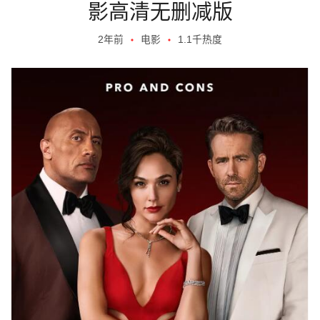
影高清无删减版
2年前
电影
1.1千热度