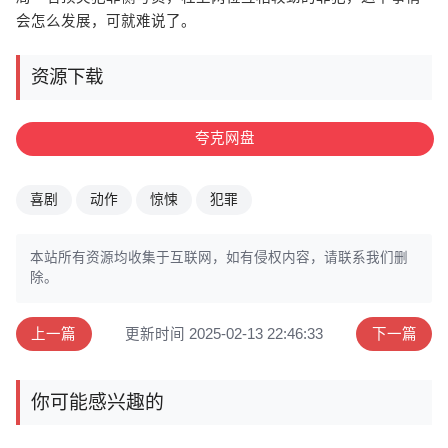
会怎么发展，可就难说了。
资源下载
夸克网盘
喜剧
动作
惊悚
犯罪
本站所有资源均收集于互联网，如有侵权内容，请联系我们删
除。
上一篇
更新时间 2025-02-13 22:46:33
下一篇
你可能感兴趣的