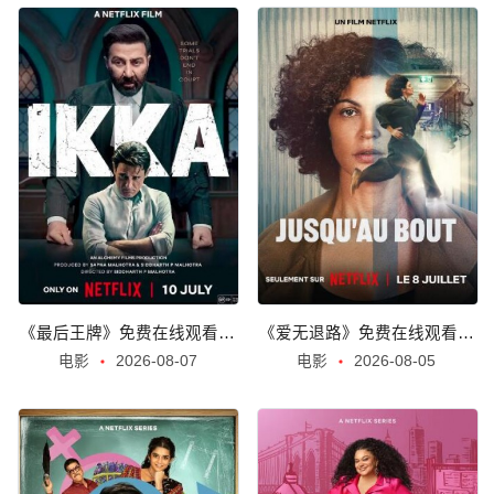
《最后王牌》免费在线观看电
《爱无退路》免费在线观看电
影高清无删减版
影高清无删减版
电影
2026-08-07
电影
2026-08-05