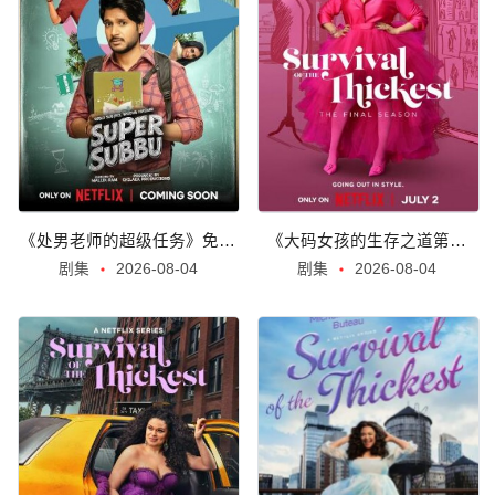
《处男老师的超级任务》免费
《大码女孩的生存之道第三
在线观看电视剧全集完整版
季》免费在线观看电视剧全集
剧集
2026-08-04
剧集
2026-08-04
完整版