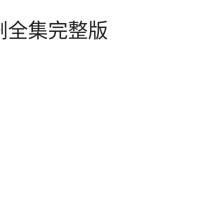
剧全集完整版