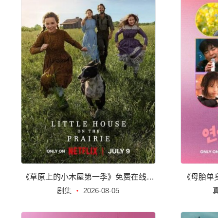
《草原上的小木屋第一季》免费在线观
《母胎单
看电视剧全集完整版
免
剧集
2026-08-05