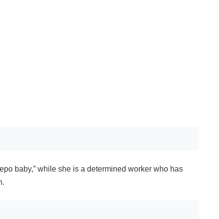
“nepo baby,” while she is a determined worker who has
n.