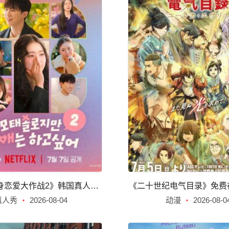
身恋爱大作战2》韩国真人秀
《二十世纪电气目录》免费
费在线观看全集完整版
漫高清全集完整
真人秀
2026-08-04
动漫
2026-08-0